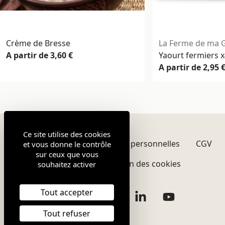
Crème de Bresse
La Ferme de ma 
A partir de 3,60 €
Yaourt fermiers 
A partir de 2,95 
Ce site utilise des cookies
Mentions légales
Données personnelles
CGV
et vous donne le contrôle
sur ceux que vous
Plan du site
Gestion des cookies
souhaitez activer
Tout accepter
Facebook
Instagram
Twitter
LinkedIn
YouTube
Tout refuser