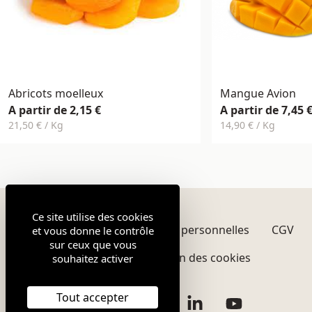
Abricots moelleux
Mangue Avion
A partir de 2,15 €
A partir de 7,45 
21,50 € / Kg
14,90 € / Kg
Ce site utilise des cookies
Mentions légales
Données personnelles
CGV
et vous donne le contrôle
sur ceux que vous
Plan du site
Gestion des cookies
souhaitez activer
Tout accepter
Facebook
Instagram
Twitter
LinkedIn
YouTube