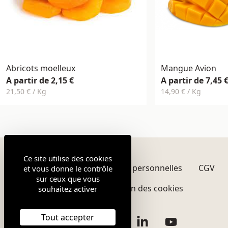
Abricots moelleux
Mangue Avion
A partir de 2,15 €
A partir de 7,45 
21,50 € / Kg
14,90 € / Kg
Ce site utilise des cookies
Mentions légales
Données personnelles
CGV
et vous donne le contrôle
sur ceux que vous
Plan du site
Gestion des cookies
souhaitez activer
Tout accepter
Facebook
Instagram
Twitter
LinkedIn
YouTube