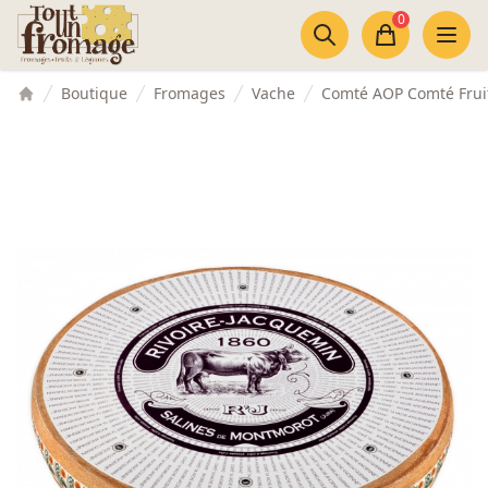
Accès au contenu
Panneau de gestion des cookies
0
Panier
Boutique
Fromages
Vache
Comté AOP Comté Fruit
Accueil