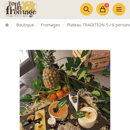
Accès au contenu
Panneau de gestion des cookies
0
Panier
Boutique
Fromages
Plateau TRADITION 5 / 6 person
Accueil