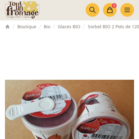
Accès au contenu
Panneau de gestion des cookies
0
Panier
Boutique
Bio
Glaces BIO
Sorbet BIO 2 Pots de 12
Accueil