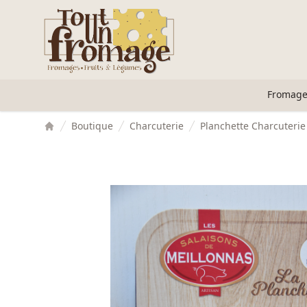
Accès au contenu
Panneau de gestion des cookies
Fromage
Boutique
Charcuterie
Planchette Charcuterie
Accueil