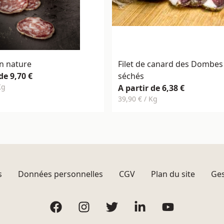
n nature
Filet de canard des Dombes
de 9,70 €
séchés
Kg
A partir de 6,38 €
39,90 € / Kg
s
Données personnelles
CGV
Plan du site
Ges
Facebook
Instagram
Twitter
LinkedIn
YouTube