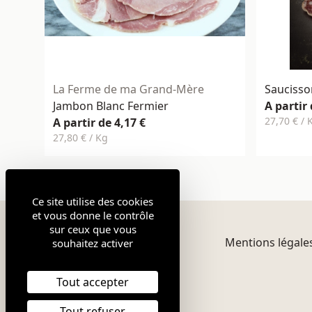
La Ferme de ma Grand-Mère
Saucisso
Jambon Blanc Fermier
A partir 
27,70 € / 
A partir de 4,17 €
27,80 € / Kg
Ce site utilise des cookies
et vous donne le contrôle
sur ceux que vous
Mentions légale
souhaitez activer
Tout accepter
Tout refuser