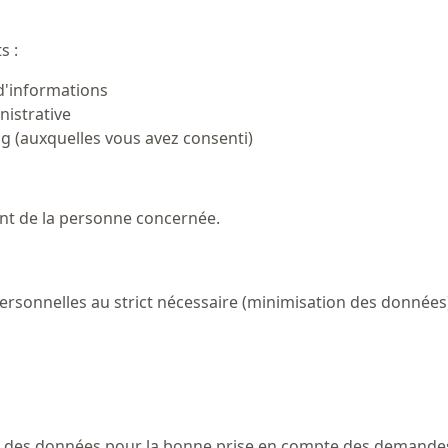
s :
d'informations
nistrative
g (auxquelles vous avez consenti)
nt de la personne concernée.
ersonnelles au strict nécessaire (minimisation des données
res des données pour la bonne prise en compte des demande