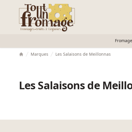
Accès au contenu
Panneau de gestion des cookies
Fromage
Marques
Les Salaisons de Meillonnas
Accueil
Les Salaisons de Meil