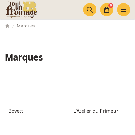
Accès au contenu
Panneau de gestion des cookies
0
Panier
Marques
Accueil
Marques
Bovetti
L'Atelier du Primeur