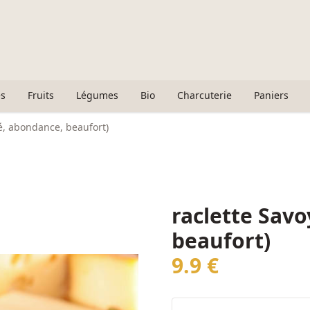
s
Fruits
Légumes
Bio
Charcuterie
Paniers
é, abondance, beaufort)
raclette Sav
beaufort)
9.9 €