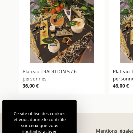
Plateau TRADITION 5 / 6
Plateau 
personnes
personn
36,00 €
46,00 €
Ce site utilise des cookies
et vous donne le contrôle
sur ceux que vous
Mentions légale
souhaitez activer