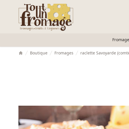
Accès au contenu
Panneau de gestion des cookies
Fromage
Boutique
Fromages
raclette Savoyarde (comt
Accueil