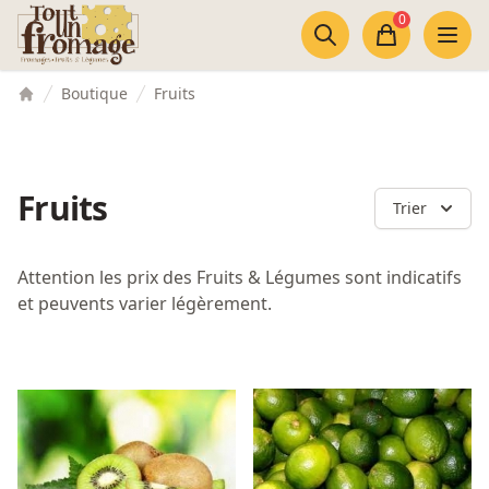
Accès au contenu
Panneau de gestion des cookies
0
Panier
Boutique
Fruits
Accueil
Fruits
Trier
Attention les prix des Fruits & Légumes sont indicatifs
et peuvents varier légèrement.