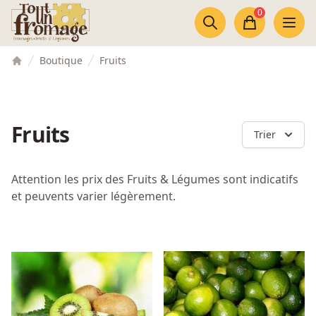
Accès au contenu
Panneau de gestion des cookies
0
Panier
Boutique
Fruits
Accueil
Fruits
Trier
Attention les prix des Fruits & Légumes sont indicatifs
et peuvents varier légèrement.